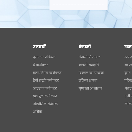
उत्पादों
कंपनी
सम
वृत्ताकार संबंधक
कंपनी प्रोफाइल
उत्पा
ई कनेक्टर
कंपनी संस्कृति
स्वच्
एमआईएल कनेक्टर
विकास की प्रक्रिया
कृषि
हेवी ड्यूटी कनेक्टर
प्रक्रिया क्षमता
परिव
आरएफ कनेक्टर
गुणवत्ता आश्वासन
भंडा
पुश पुल कनेक्टर
5जी 
औद्योगिक संबंधक
चिकि
अधिक