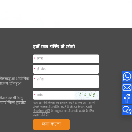
हमें एक पंक्ति मे छोडो
*
*
ए, जिनरुइहुआ औद्योगिक
*
 डालांग, लोंगहुआ
*
1, सीआईएमसी झिगु
गकाई जिला, हुइझोउ
*हम आपकी निजता का सम्मान करते हैं। जब आप अपनी
संपर्क जानकारी सबमिट करते हैं, तो हम केवल हमारी
गोपनीयता नीति
के अनुसार आपसे संपर्क करने के लिए
सहमत होते हैं
।
जमा करना