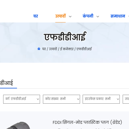
घर
उत्पादों
कंपनी
समाधान
एफडीडीआई
घर
/
उत्पादों
/
ई कनेक्टर
/
एफडीडीआई
ीडीआई
वर्ग:
एफडीडीआई
कोर संख्या:
सभी
इंटरफ़ेस प्रकार:
सभी
ता
FDDI सिंगल-मोड प्लास्टिक प्लग (थ्रेडेड)