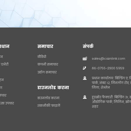
ाधान
समाचार
संपर्क
दन
वीडियो
sales@caznlink.com
छ एनेरी
कंपनी समाचार
86-0755-2900 5959
उद्योग समाचार
प्रधान कार्यालय: बिल्डिंग 
हन
पार्क, नंबर 12, जिनलोंग रोड,
डाउनलोड करना
जिला, शेन्ज़ेन
रण
संचार
हुइझोउ फैक्टरी: बिल्डिंग 3
डाउनलोड करना
औद्योगिक पार्क, लिलिन, झों
त्सा उपचार
तकनीकी फ़ाइलें
शहर