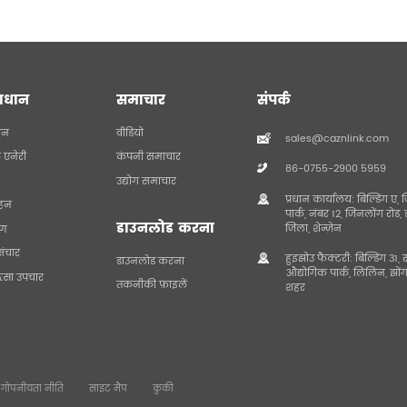
ाधान
समाचार
संपर्क
दन
वीडियो
sales@caznlink.com
छ एनेरी
कंपनी समाचार
86-0755-2900 5959
उद्योग समाचार
प्रधान कार्यालय: बिल्डिंग 
हन
पार्क, नंबर 12, जिनलोंग रोड,
डाउनलोड करना
जिला, शेन्ज़ेन
रण
संचार
हुइझोउ फैक्टरी: बिल्डिंग 3
डाउनलोड करना
औद्योगिक पार्क, लिलिन, झों
त्सा उपचार
तकनीकी फ़ाइलें
शहर
गोपनीयता नीति
साइट मैप
कुकी