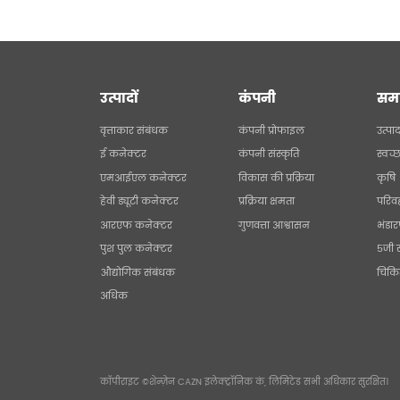
उत्पादों
कंपनी
सम
वृत्ताकार संबंधक
कंपनी प्रोफाइल
उत्पा
ई कनेक्टर
कंपनी संस्कृति
स्वच्
एमआईएल कनेक्टर
विकास की प्रक्रिया
कृषि
हेवी ड्यूटी कनेक्टर
प्रक्रिया क्षमता
परिव
आरएफ कनेक्टर
गुणवत्ता आश्वासन
भंडा
पुश पुल कनेक्टर
5जी 
औद्योगिक संबंधक
चिकि
अधिक
कॉपीराइट ©शेन्ज़ेन CAZN इलेक्ट्रॉनिक कं, लिमिटेड सभी अधिकार सुरक्षित।