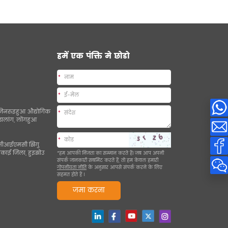
हमें एक पंक्ति मे छोडो
*
*
ए, जिनरुइहुआ औद्योगिक
*
 डालांग, लोंगहुआ
*
1, सीआईएमसी झिगु
गकाई जिला, हुइझोउ
*हम आपकी निजता का सम्मान करते हैं। जब आप अपनी
संपर्क जानकारी सबमिट करते हैं, तो हम केवल हमारी
गोपनीयता नीति
के अनुसार आपसे संपर्क करने के लिए
सहमत होते हैं
।
जमा करना