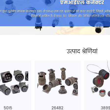
एमआईएल कनेक्टर
ेंग द्वारा यूरोपीय मानक कनेक्टर एम5 से एम40 तक दस श्रृंखलाओं को कवर करते हैं, जिसमें असें
रेसिस्टर्स शामिल हैं। वे पावर, डेटा, सिग्नल और मिश्रित एप्लिकेशन परिदृश
उत्पाद श्रेणियां
5015
26482
389