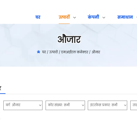
घर
उत्पादों
कंपनी
समाधान
औजार
घर
/
उत्पादों
/
एमआईएल कनेक्टर
/
औजार
र
वर्ग:
औजार
कोर संख्या:
सभी
इंटरफ़ेस प्रकार:
सभी
ता