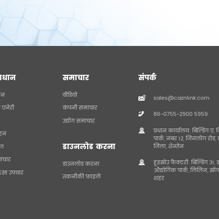
ाधान
समाचार
संपर्क
दन
वीडियो
sales@caznlink.com
छ एनेरी
कंपनी समाचार
86-0755-2900 5959
उद्योग समाचार
प्रधान कार्यालय: बिल्डिंग 
हन
पार्क, नंबर 12, जिनलोंग रोड,
डाउनलोड करना
जिला, शेन्ज़ेन
रण
संचार
हुइझोउ फैक्टरी: बिल्डिंग 3
डाउनलोड करना
औद्योगिक पार्क, लिलिन, झों
त्सा उपचार
तकनीकी फ़ाइलें
शहर