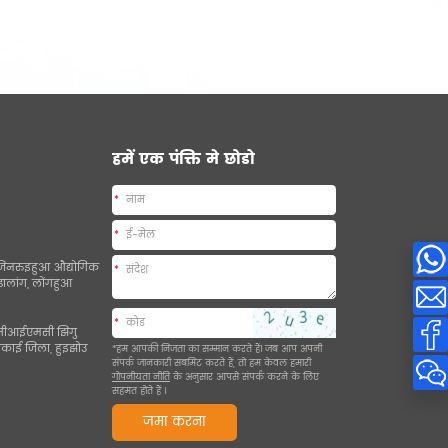
हमें एक पंक्ति मे छोडो
*
*
ए, जिनरुइहुआ औद्योगिक
*
 डालांग, लोंगहुआ
*
1, सीआईएमसी झिगु
गकाई जिला, हुइझोउ
*हम आपकी निजता का सम्मान करते हैं। जब आप अपनी
संपर्क जानकारी सबमिट करते हैं, तो हम केवल हमारी
गोपनीयता नीति
के अनुसार आपसे संपर्क करने के लिए
सहमत होते हैं
।
जमा करना