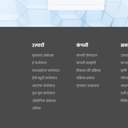
उत्पादों
कंपनी
सम
वृत्ताकार संबंधक
कंपनी प्रोफाइल
उत्पा
ई कनेक्टर
कंपनी संस्कृति
स्वच्
एमआईएल कनेक्टर
विकास की प्रक्रिया
कृषि
हेवी ड्यूटी कनेक्टर
प्रक्रिया क्षमता
परिव
आरएफ कनेक्टर
गुणवत्ता आश्वासन
भंडा
पुश पुल कनेक्टर
5जी 
औद्योगिक संबंधक
चिकि
अधिक