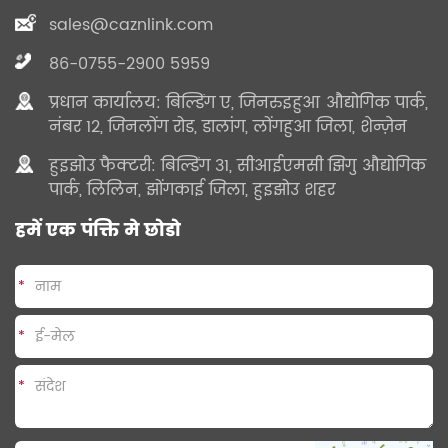
sales@caznlink.com
86-0755-2900 5959
प्रधान कार्यालय: बिल्डिंग ए, जिनरुइहुआ औद्योगिक पार्क,
नंबर 12, जिनलोंग रोड, डालांग, लोंगहुआ जिला, शेन्ज़ेन
हुइझोउ फैक्टरी: बिल्डिंग 31, सीआईएमसी झिगु औद्योगिक
पार्क, लिलिन, झोंगकाई जिला, हुइझोउ शहर
हमें एक पंक्ति मे छोडो
*
*
*